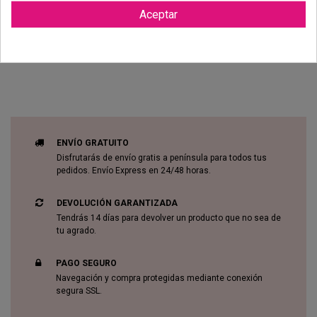
Aceptar
Reviews (0)
ENVÍO GRATUITO
Disfrutarás de envío gratis a península para todos tus
pedidos. Envío Express en 24/48 horas.
DEVOLUCIÓN GARANTIZADA
Tendrás 14 días para devolver un producto que no sea de
tu agrado.
PAGO SEGURO
Navegación y compra protegidas mediante conexión
segura SSL.