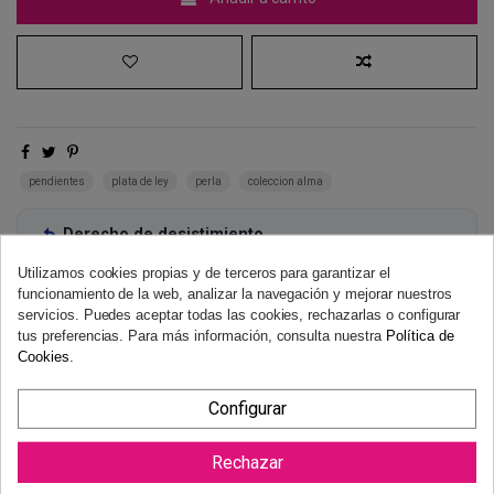
pendientes
plata de ley
perla
coleccion alma
Derecho de desistimiento
Dispones de 14 días naturales para desistir de tu compra, sin
Utilizamos cookies propias y de terceros para garantizar el
necesidad de justificación.
Más información
funcionamiento de la web, analizar la navegación y mejorar nuestros
servicios. Puedes aceptar todas las cookies, rechazarlas o configurar
tus preferencias. Para más información, consulta nuestra
Política de
Cookies
.
Configurar
Rechazar