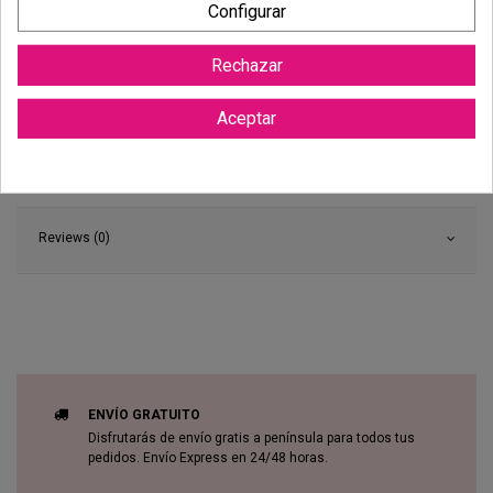
Configurar
Rechazar
Aceptar
Reviews (0)
ENVÍO GRATUITO
Disfrutarás de envío gratis a península para todos tus
pedidos. Envío Express en 24/48 horas.