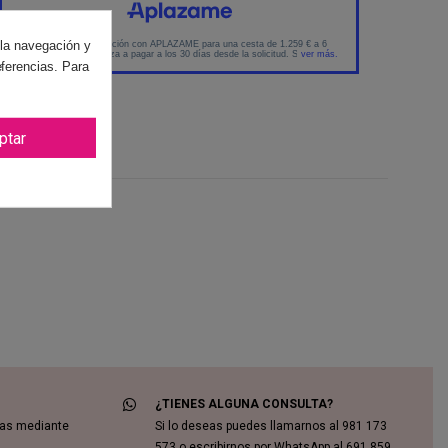
 la navegación y
eferencias. Para
ptar
ews
(0)
¿TIENES ALGUNA CONSULTA?
das mediante
Si lo deseas puedes llamarnos al 981 173
573 o escribirnos por WhatsApp al 691 859