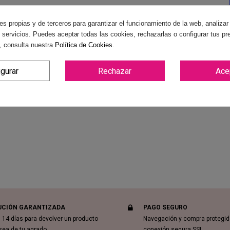
es propias y de terceros para garantizar el funcionamiento de la web, analizar
 servicios. Puedes aceptar todas las cookies, rechazarlas o configurar tus pr
, consulta nuestra
Política de Cookies
.
igurar
Rechazar
Ace
Revi
UCIÓN GARANTIZADA
PAGO SEGURO
 14 días para devolver un producto
Navegación y compra protegi
sea de tu agrado.
conexión segura SSL.