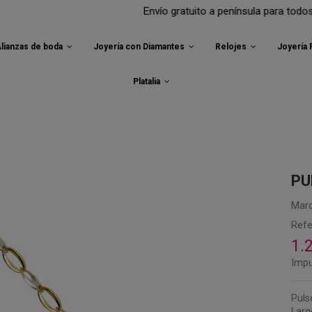
Envío gratuito a península para todos tus pedid
lianzas de boda
Joyería con Diamantes
Relojes
Joyería
Platalia
PU
Marc
Refe
1.
Impu
Puls
Larg