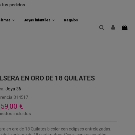
os.
 Firmas
Joyas infantiles
Regalos
LSERA EN ORO DE 18 QUILATES
a:
Joya 36
rencia
314517
259,00 €
estos incluidos
era en oro de 18 Quilates bicolor con eclipses entrelazadas.
o de la pulsera de 19 centímetros. Cierre con mosquetón.