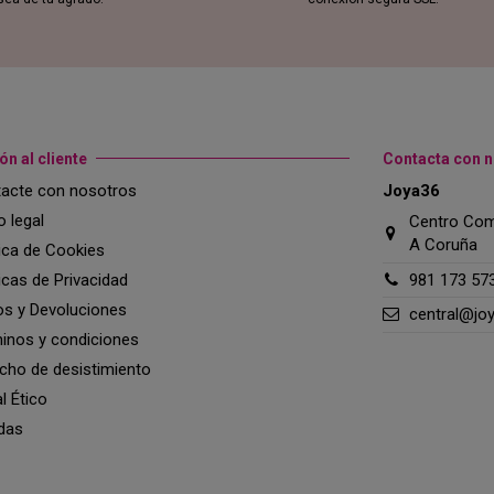
ón al cliente
Contacta con 
acte con nosotros
Joya36
o legal
Centro Come
A Coruña
tica de Cookies
ticas de Privacidad
981 173 57
os y Devoluciones
central@jo
inos y condiciones
cho de desistimiento
l Ético
das