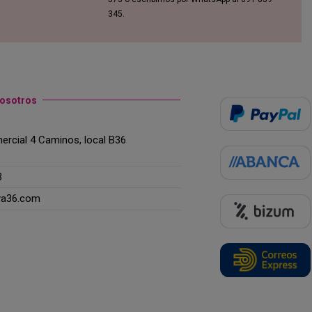
345.
nosotros
rcial 4 Caminos, local B36
3
ya36.com