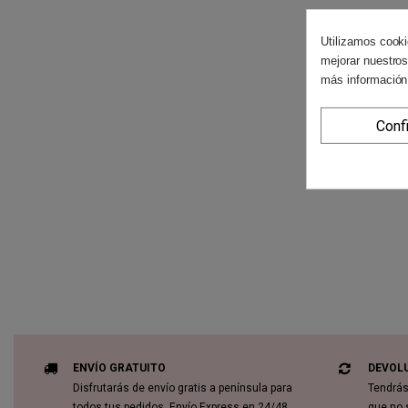
Utilizamos cooki
mejorar nuestros
más información
Conf
ENVÍO GRATUITO
DEVOL
Disfrutarás de envío gratis a península para
Tendrás
todos tus pedidos. Envío Express en 24/48
que no 