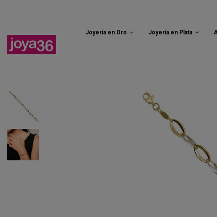
Joyería en Oro
Joyería en Plata
A