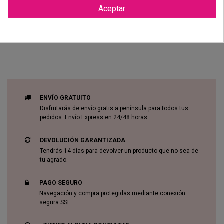
Aceptar
Reviews (0)
ENVÍO GRATUITO
Disfrutarás de envío gratis a península para todos tus
pedidos. Envío Express en 24/48 horas.
DEVOLUCIÓN GARANTIZADA
Tendrás 14 días para devolver un producto que no sea de
tu agrado.
PAGO SEGURO
Navegación y compra protegidas mediante conexión
segura SSL.