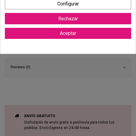
Configurar
Rechazar
Aceptar
Reviews (0)
ENVÍO GRATUITO
Disfrutarás de envío gratis a península para todos tus
pedidos. Envío Express en 24/48 horas.