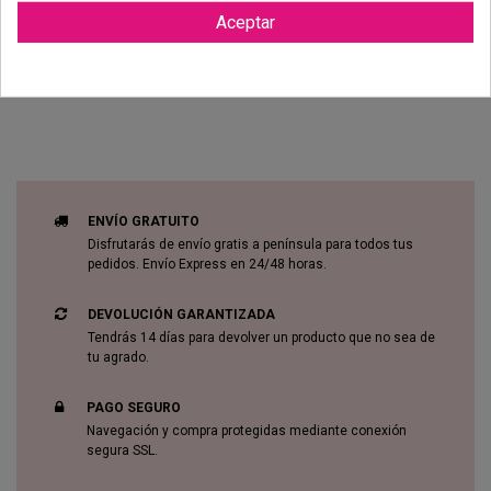
Aceptar
Reviews (0)
ENVÍO GRATUITO
Disfrutarás de envío gratis a península para todos tus
pedidos. Envío Express en 24/48 horas.
DEVOLUCIÓN GARANTIZADA
Tendrás 14 días para devolver un producto que no sea de
tu agrado.
PAGO SEGURO
Navegación y compra protegidas mediante conexión
segura SSL.