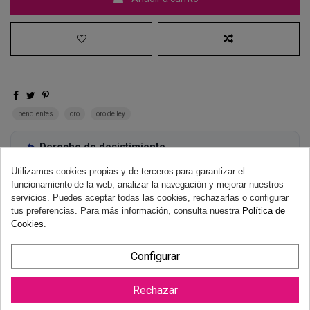
pendientes
oro
oro de ley
Derecho de desistimiento
Dispones de 14 días naturales para desistir de tu compra, sin
Utilizamos cookies propias y de terceros para garantizar el
necesidad de justificación.
Más información
funcionamiento de la web, analizar la navegación y mejorar nuestros
servicios. Puedes aceptar todas las cookies, rechazarlas o configurar
tus preferencias. Para más información, consulta nuestra
Política de
Cookies
.
Configurar
Rechazar