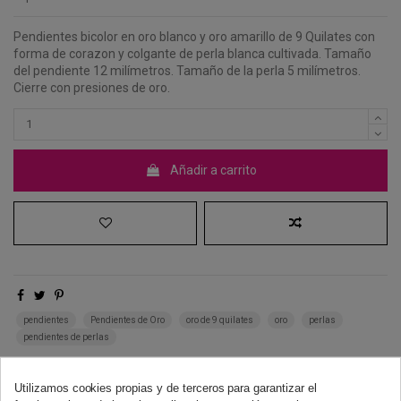
Pendientes bicolor en oro blanco y oro amarillo de 9 Quilates con
forma de corazon y colgante de perla blanca cultivada. Tamaño
del pendiente 12 milímetros. Tamaño de la perla 5 milímetros.
Cierre con presiones de oro.
Añadir a carrito
pendientes
Pendientes de Oro
oro de 9 quilates
oro
perlas
pendientes de perlas
Derecho de desistimiento
Utilizamos cookies propias y de terceros para garantizar el
Dispones de 14 días naturales para desistir de tu compra, sin