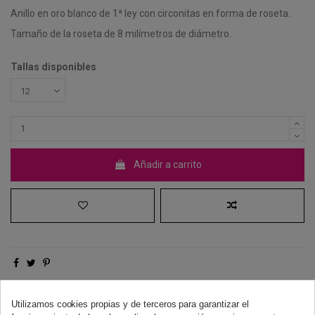
Anillo en oro blanco de 1ª ley con circonitas en forma de roseta.
Tamaño de la roseta de 8 milímetros de diámetro.
Tallas disponibles
Añadir a carrito
Derecho de desistimiento
Utilizamos cookies propias y de terceros para garantizar el
Dispones de 14 días naturales para desistir de tu compra, sin