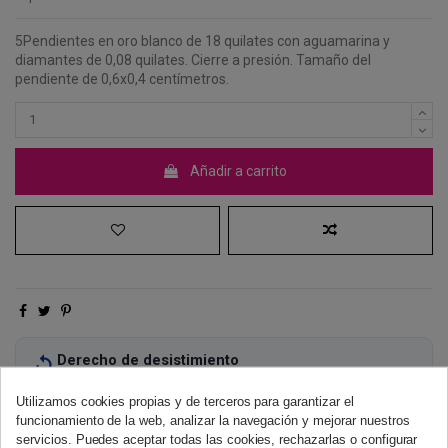
5Pendientes en oro blanco de 18 quilates con aguamarina y
diamantes de 0,08 quilates. Cierre a presión. Tamaño del
pendiente de 0,6x0,4 centímetros.
Añadir a carrito
Derecho de desistimiento
Dispones de 14 días naturales para desistir de tu compra, sin
necesidad de justificación.
Más información
Utilizamos cookies propias y de terceros para garantizar el
funcionamiento de la web, analizar la navegación y mejorar nuestros
servicios. Puedes aceptar todas las cookies, rechazarlas o configurar