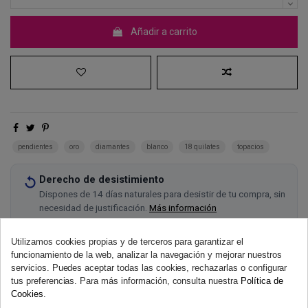
Añadir a carrito
pendientes
oro
diamantes
blanco
18 quilates
topacios
Derecho de desistimiento
Dispones de 14 días naturales para desistir de tu compra, sin
necesidad de justificación.
Más información
Utilizamos cookies propias y de terceros para garantizar el
funcionamiento de la web, analizar la navegación y mejorar nuestros
servicios. Puedes aceptar todas las cookies, rechazarlas o configurar
tus preferencias. Para más información, consulta nuestra
Política de
Cookies
.