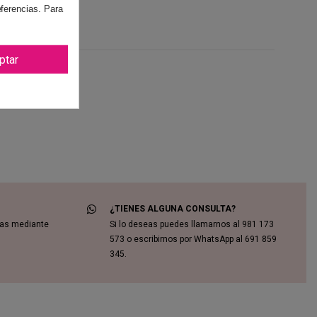
eferencias. Para
ews
(0)
ptar
¿TIENES ALGUNA CONSULTA?
das mediante
Si lo deseas puedes llamarnos al 981 173
573 o escribirnos por WhatsApp al 691 859
345.