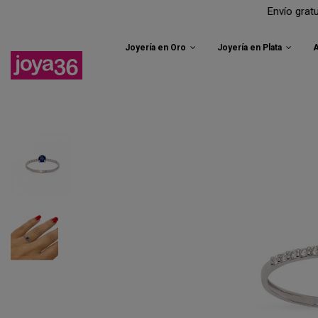
Envío gratuito a pen
Joyería en Oro
Joyería en Plata
A