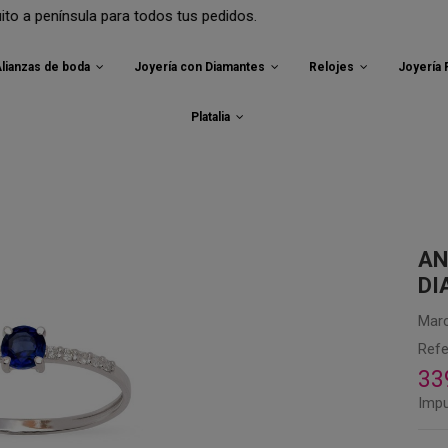
ínsula para todos tus pedidos.
lianzas de boda
Joyería con Diamantes
Relojes
Joyería
Platalia
AN
DI
Marc
Refe
33
Impu