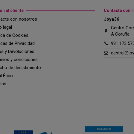
ón al cliente
Contacta con 
acte con nosotros
Joya36
o legal
Centro Come
A Coruña
tica de Cookies
ticas de Privacidad
981 173 57
os y Devoluciones
central@jo
inos y condiciones
cho de desistimiento
l Ético
das