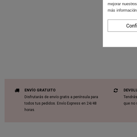
mejorar nuestros
más información
Conf
ENVÍO GRATUITO
DEVOL
Disfrutarás de envío gratis a península para
Tendrás
todos tus pedidos. Envío Express en 24/48
que no 
horas.