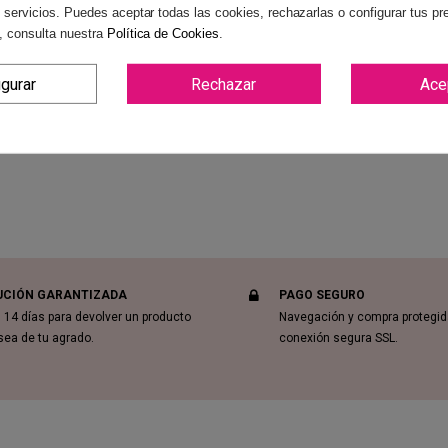
 servicios. Puedes aceptar todas las cookies, rechazarlas o configurar tus pr
, consulta nuestra
Política de Cookies
.
Revi
igurar
Rechazar
Ace
UCIÓN GARANTIZADA
PAGO SEGURO
 14 días para devolver un producto
Navegación y compra protegi
sea de tu agrado.
conexión segura SSL.