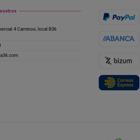
nosotros
rcial 4 Caminos, local B36
3
ya36.com