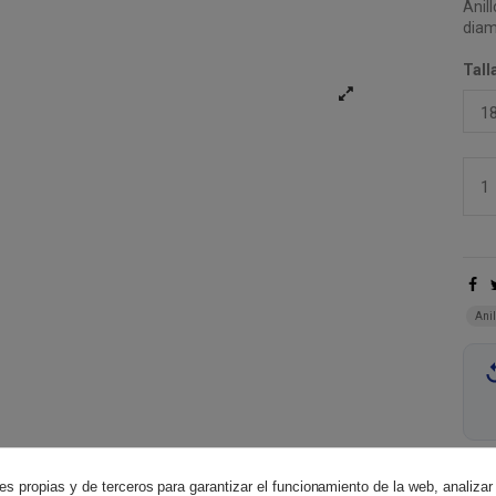
Anil
diam
Tall
Anil
es propias y de terceros para garantizar el funcionamiento de la web, analizar