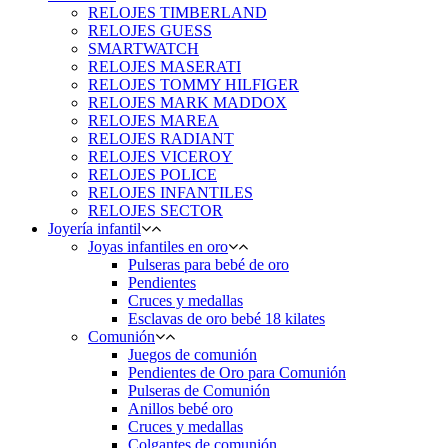
RELOJES TIMBERLAND
RELOJES GUESS
SMARTWATCH
RELOJES MASERATI
RELOJES TOMMY HILFIGER
RELOJES MARK MADDOX
RELOJES MAREA
RELOJES RADIANT
RELOJES VICEROY
RELOJES POLICE
RELOJES INFANTILES
RELOJES SECTOR
Joyería infantil
Joyas infantiles en oro
Pulseras para bebé de oro
Pendientes
Cruces y medallas
Esclavas de oro bebé 18 kilates
Comunión
Juegos de comunión
Pendientes de Oro para Comunión
Pulseras de Comunión
Anillos bebé oro
Cruces y medallas
Colgantes de comunión