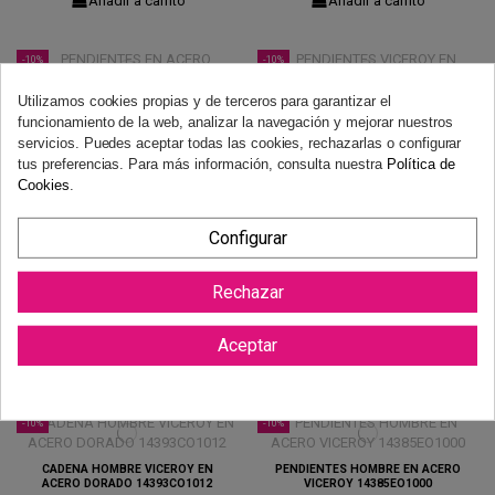
Añadir a carrito
Añadir a carrito
-10%
-10%
Utilizamos cookies propias y de terceros para garantizar el
PENDIENTES EN ACERO VICEROY
PENDIENTES VICEROY EN ACERO
funcionamiento de la web, analizar la navegación y mejorar nuestros
MUJER 15206EO1019
DORADO 15205EO1012
servicios. Puedes aceptar todas las cookies, rechazarlas o configurar
40,50 €
35,10 €
45,00 €
39,00 €
tus preferencias. Para más información, consulta nuestra
Política de
Añadir a carrito
Añadir a carrito
Cookies
.
Configurar
-10%
-10%
GARGANTILLA ACERO VICEROY
CADENA ACERO VICEROY PARA
Rechazar
MUJER 15205CO1012
HOMBRE DORADA 14393PO1012
35,10 €
31,50 €
39,00 €
35,00 €
Aceptar
Añadir a carrito
Añadir a carrito
-10%
-10%
CADENA HOMBRE VICEROY EN
PENDIENTES HOMBRE EN ACERO
ACERO DORADO 14393CO1012
VICEROY 14385EO1000