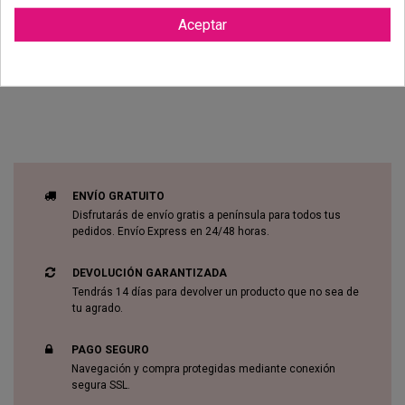
Aceptar
Reviews (0)
ENVÍO GRATUITO
Disfrutarás de envío gratis a península para todos tus
pedidos. Envío Express en 24/48 horas.
DEVOLUCIÓN GARANTIZADA
Tendrás 14 días para devolver un producto que no sea de
tu agrado.
PAGO SEGURO
Navegación y compra protegidas mediante conexión
segura SSL.