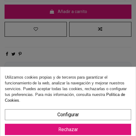
Añadir a carrito
Derecho de desistimiento
Dispones de 14 días naturales para desistir de tu compra, sin
Utilizamos cookies propias y de terceros para garantizar el
necesidad de justificación.
Más información
funcionamiento de la web, analizar la navegación y mejorar nuestros
servicios. Puedes aceptar todas las cookies, rechazarlas o configurar
tus preferencias. Para más información, consulta nuestra
Política de
Cookies
.
Configurar
Rechazar