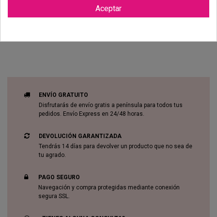
Aceptar
Reviews (0)
ENVÍO GRATUITO
Disfrutarás de envío gratis a península para todos tus
pedidos. Envío Express en 24/48 horas.
DEVOLUCIÓN GARANTIZADA
Tendrás 14 días para devolver un producto que no sea de
tu agrado.
PAGO SEGURO
Navegación y compra protegidas mediante conexión
segura SSL.