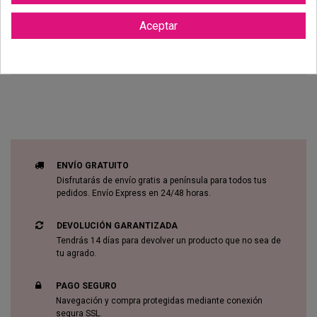
Aceptar
Reviews (0)
ENVÍO GRATUITO
Disfrutarás de envío gratis a península para todos tus
pedidos. Envío Express en 24/48 horas.
DEVOLUCIÓN GARANTIZADA
Tendrás 14 días para devolver un producto que no sea de
tu agrado.
PAGO SEGURO
Navegación y compra protegidas mediante conexión
segura SSL.