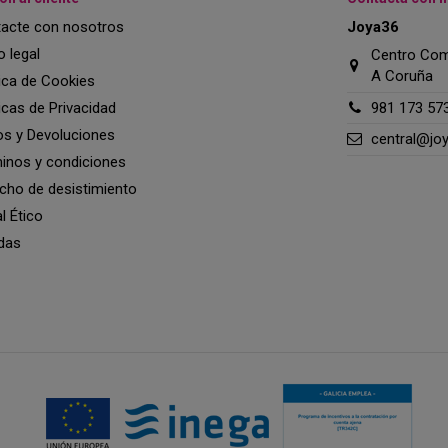
acte con nosotros
Joya36
o legal
Centro Come
A Coruña
tica de Cookies
ticas de Privacidad
981 173 57
os y Devoluciones
central@jo
inos y condiciones
cho de desistimiento
l Ético
das