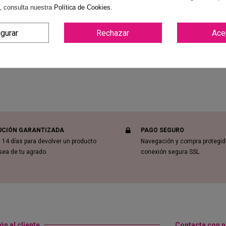
, consulta nuestra
Política de Cookies
.
Reviews
(0)
igurar
Rechazar
Ace
UCIÓN GARANTIZADA
PAGO SEGURO
 14 días para devolver un producto
Navegación y compra protegi
sea de tu agrado.
conexión segura SSL.
ón al cliente
Contacta con 