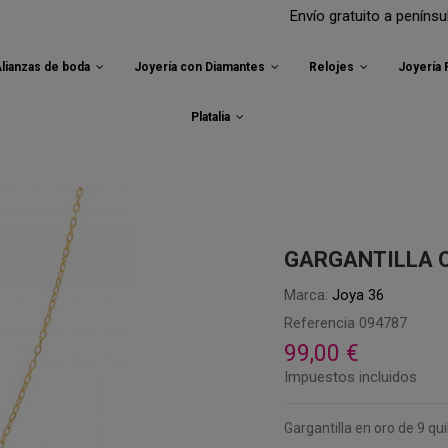
Envío gratuito a península para t
lianzas de boda
Joyería con Diamantes
Relojes
Joyería
Platalia
GARGANTILLA 
Marca:
Joya 36
Referencia
094787
99,00 €
Impuestos incluidos
Gargantilla en oro de 9 qu