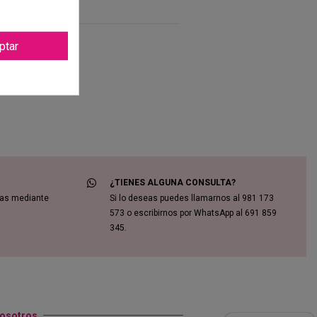
ptar
¿TIENES ALGUNA CONSULTA?
das mediante
Si lo deseas puedes llamarnos al 981 173
573 o escribirnos por WhatsApp al 691 859
345.
nosotros