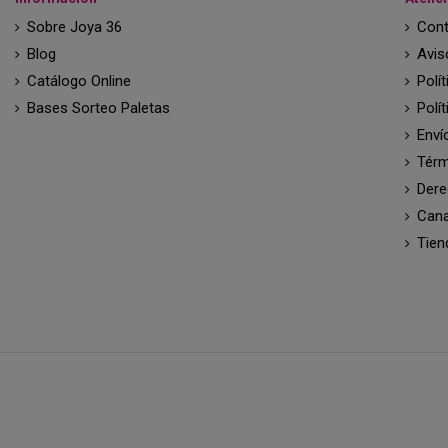
Sobre Joya 36
Cont
Blog
Avis
Catálogo Online
Polí
Bases Sorteo Paletas
Polí
Enví
Térm
Dere
Cana
Tien