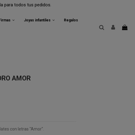
odos tus pedidos.
 Firmas
Joyas infantiles
Regalos
ORO AMOR
ilates con letras "Amor".