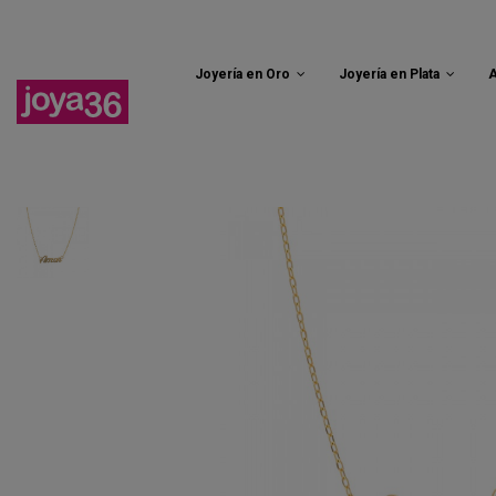
Joyería en Oro
Joyería en Plata
A