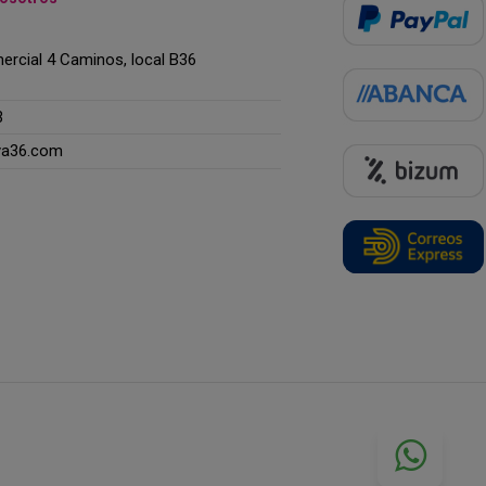
rcial 4 Caminos, local B36
3
ya36.com