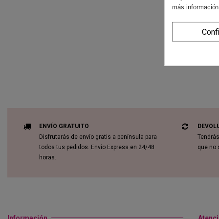
más información
Conf
ENVÍO GRATUITO
DEVOL
Disfrutarás de envío gratis a península para
Tendrás
todos tus pedidos. Envío Express en 24/48
que no 
horas.
Información
Atenci