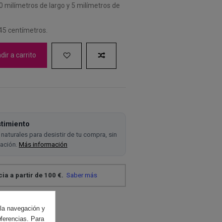
0 milímetros de largo y 5 milímetros de
 45 centímetros.
ir a carrito
timiento
naturales para desistir de tu compra, sin
cación.
Más información
 la navegación y
eferencias. Para