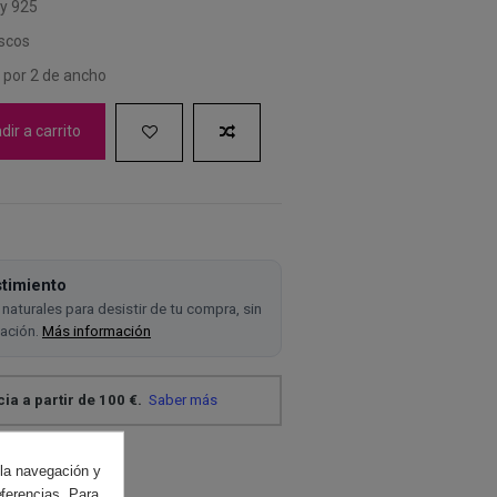
ey 925
escos
. por 2 de ancho
ir a carrito
timiento
naturales para desistir de tu compra, sin
cación.
Más información
 la navegación y
eferencias. Para