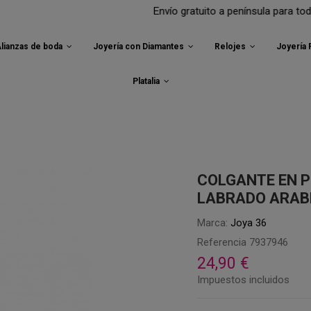
Envío gratuito a península para todos tus pe
lianzas de boda
Joyería con Diamantes
Relojes
Joyería
Platalia
COLGANTE EN 
LABRADO ARAB
Marca:
Joya 36
Referencia
7937946
24,90 €
Impuestos incluidos