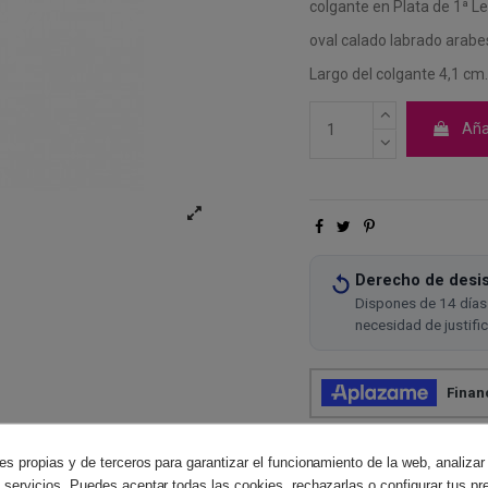
colgante en Plata de 1ª L
oval calado labrado arab
Largo del colgante 4,1 cm
Añad
Derecho de desis
Dispones de 14 días 
necesidad de justifi
es propias y de terceros para garantizar el funcionamiento de la web, analizar
 servicios. Puedes aceptar todas las cookies, rechazarlas o configurar tus pr