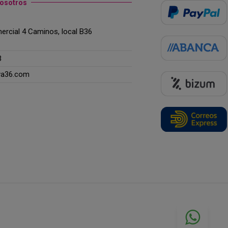
nosotros
rcial 4 Caminos, local B36
3
ya36.com