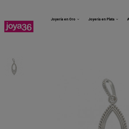
Joyería en Oro
Joyería en Plata
A