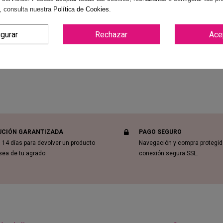
, consulta nuestra
Política de Cookies
.
Reviews
(0)
igurar
Rechazar
Ace
UCIÓN GARANTIZADA
PAGO SEGURO
 14 días para devolver un producto
Navegación y compra protegi
sea de tu agrado.
conexión segura SSL.