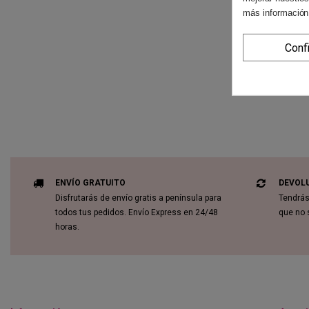
más información
Conf
ENVÍO GRATUITO
DEVOL
Disfrutarás de envío gratis a península para
Tendrás
todos tus pedidos. Envío Express en 24/48
que no 
horas.