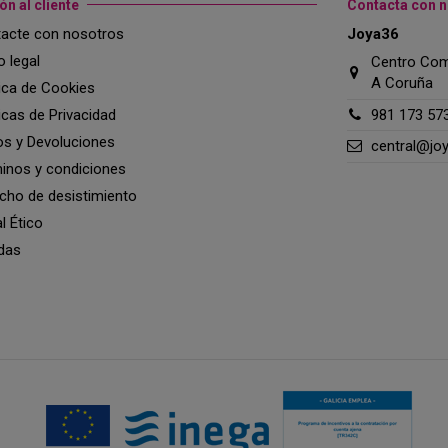
ón al cliente
Contacta con 
acte con nosotros
Joya36
o legal
Centro Come
A Coruña
tica de Cookies
ticas de Privacidad
981 173 57
os y Devoluciones
central@jo
inos y condiciones
cho de desistimiento
l Ético
das