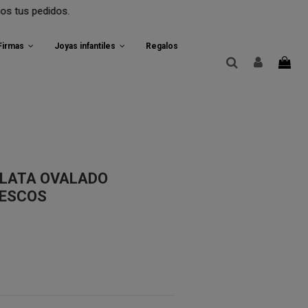
didos.
 Firmas
Joyas infantiles
Regalos
PLATA OVALADO
ESCOS