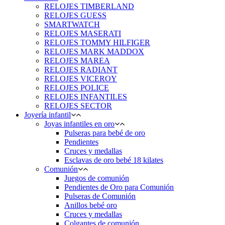
RELOJES TIMBERLAND
RELOJES GUESS
SMARTWATCH
RELOJES MASERATI
RELOJES TOMMY HILFIGER
RELOJES MARK MADDOX
RELOJES MAREA
RELOJES RADIANT
RELOJES VICEROY
RELOJES POLICE
RELOJES INFANTILES
RELOJES SECTOR
Joyería infantil
Joyas infantiles en oro
Pulseras para bebé de oro
Pendientes
Cruces y medallas
Esclavas de oro bebé 18 kilates
Comunión
Juegos de comunión
Pendientes de Oro para Comunión
Pulseras de Comunión
Anillos bebé oro
Cruces y medallas
Colgantes de comunión