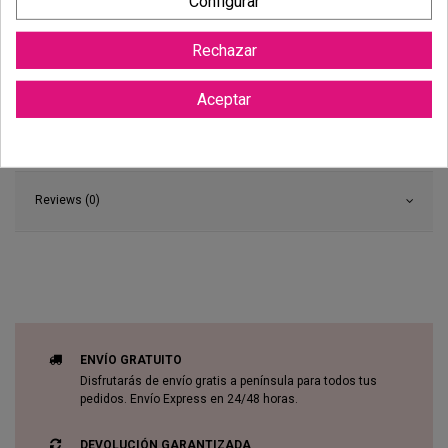
Configurar
Rechazar
Aceptar
Reviews (0)
ENVÍO GRATUITO
Disfrutarás de envío gratis a península para todos tus
pedidos. Envío Express en 24/48 horas.
DEVOLUCIÓN GARANTIZADA