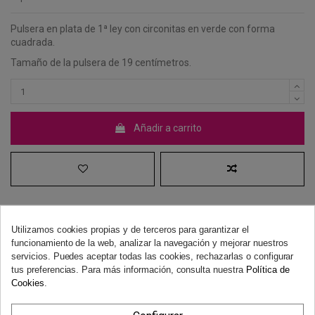
Pulsera en plata de 1ª ley con circonitas en verde con forma
cuadrada.
Tamaño de la pulsera de 19 centímetros.
Añadir a carrito
Utilizamos cookies propias y de terceros para garantizar el
funcionamiento de la web, analizar la navegación y mejorar nuestros
servicios. Puedes aceptar todas las cookies, rechazarlas o configurar
Derecho de desistimiento
tus preferencias. Para más información, consulta nuestra
Política de
Dispones de 14 días naturales para desistir de tu compra, sin
Cookies
.
necesidad de justificación.
Más información