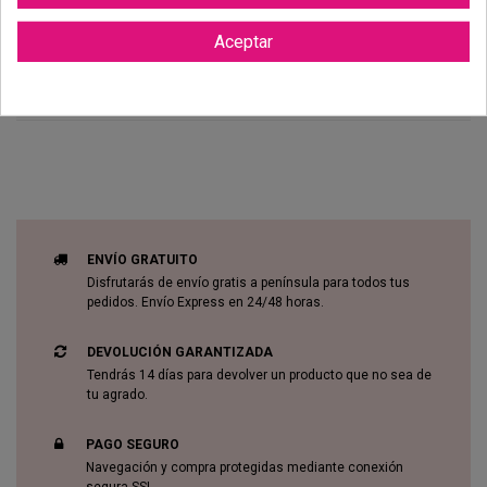
Aceptar
Reviews (0)
ENVÍO GRATUITO
Disfrutarás de envío gratis a península para todos tus
pedidos. Envío Express en 24/48 horas.
DEVOLUCIÓN GARANTIZADA
Tendrás 14 días para devolver un producto que no sea de
tu agrado.
PAGO SEGURO
Navegación y compra protegidas mediante conexión
segura SSL.