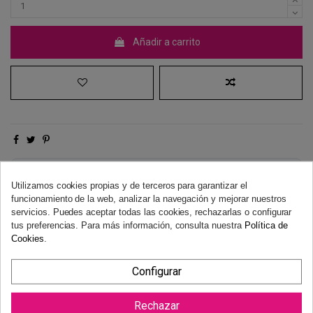
Añadir a carrito
Derecho de desistimiento
Utilizamos cookies propias y de terceros para garantizar el
Dispones de 14 días naturales para desistir de tu compra, sin
funcionamiento de la web, analizar la navegación y mejorar nuestros
necesidad de justificación.
Más información
servicios. Puedes aceptar todas las cookies, rechazarlas o configurar
tus preferencias. Para más información, consulta nuestra
Política de
Cookies
.
Configurar
Rechazar