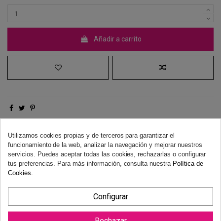
Añadir a carrito
Derecho de desistimiento
Utilizamos cookies propias y de terceros para garantizar el
Dispones de 14 días naturales para desistir de tu compra, sin
funcionamiento de la web, analizar la navegación y mejorar nuestros
necesidad de justificación.
Más información
servicios. Puedes aceptar todas las cookies, rechazarlas o configurar
tus preferencias. Para más información, consulta nuestra
Política de
Cookies
.
Configurar
Rechazar