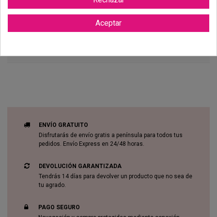
Aceptar
Reviews (0)
ENVÍO GRATUITO
Disfrutarás de envío gratis a península para todos tus
pedidos. Envío Express en 24/48 horas.
DEVOLUCIÓN GARANTIZADA
Tendrás 14 días para devolver un producto que no sea de
tu agrado.
PAGO SEGURO