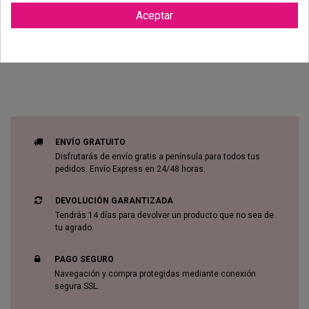
Aceptar
Reviews (0)
ENVÍO GRATUITO
Disfrutarás de envío gratis a península para todos tus
pedidos. Envío Express en 24/48 horas.
DEVOLUCIÓN GARANTIZADA
Tendrás 14 días para devolver un producto que no sea de
tu agrado.
PAGO SEGURO
Navegación y compra protegidas mediante conexión
segura SSL.