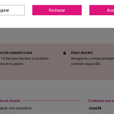
igurar
Rechazar
Ace
UCIÓN GARANTIZADA
PAGO SEGURO
 14 días para devolver un producto
Navegación y compra protegi
sea de tu agrado.
conexión segura SSL.
ón al cliente
Contacta con 
acte con nosotros
Joya36