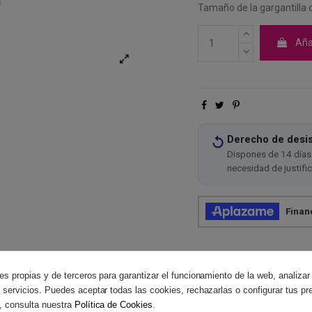
Tamaño de la gargantilla 
Añad
Derecho de desis
Dispones de 14 días 
necesidad de justifi
es propias y de terceros para garantizar el funcionamiento de la web, analizar
 servicios. Puedes aceptar todas las cookies, rechazarlas o configurar tus pr
Reviews
(0)
, consulta nuestra
Política de Cookies
.