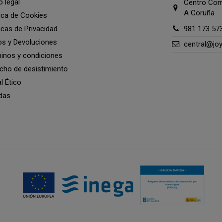
o legal
Centro Come
A Coruña
tica de Cookies
ticas de Privacidad
981 173 57
os y Devoluciones
central@jo
inos y condiciones
cho de desistimiento
l Ético
das