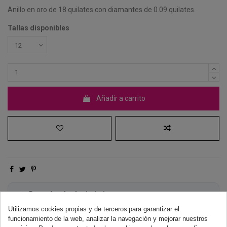
Anillo en oro de 18 quilates con diamantes de 0.09 quilates.
Tallas disponibles
Añadir a carrito
Derecho de desistimiento
Dispones de 14 días naturales para desistir de tu compra, sin
Utilizamos cookies propias y de terceros para garantizar el
necesidad de justificación.
Más información
funcionamiento de la web, analizar la navegación y mejorar nuestros