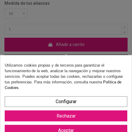
Medida de tus alianzas
Añadir a carrito
Utilizamos cookies propias y de terceros para garantizar el
funcionamiento de la web, analizar la navegación y mejorar nuestros
servicios. Puedes aceptar todas las cookies, rechazarlas o configurar
tus preferencias. Para más información, consulta nuestra
Política de
Cookies
.
alianzas de oro
alianzas
alianza
compromiso
alianza para boda
bodas
anillos bodas
Configurar
Derecho de desistimiento
Rechazar
Dispones de 14 días naturales para desistir de tu compra, sin
necesidad de justificación.
Más información
Aceptar