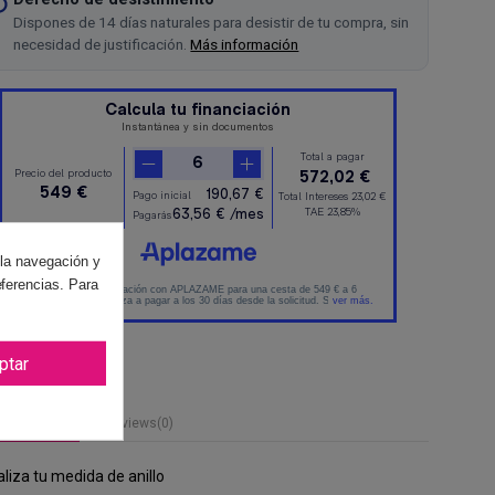
Dispones de 14 días naturales para desistir de tu compra, sin
necesidad de justificación.
Más información
 la navegación y
eferencias. Para
ptar
or de anillos
Reviews
(0)
aliza tu medida de anillo