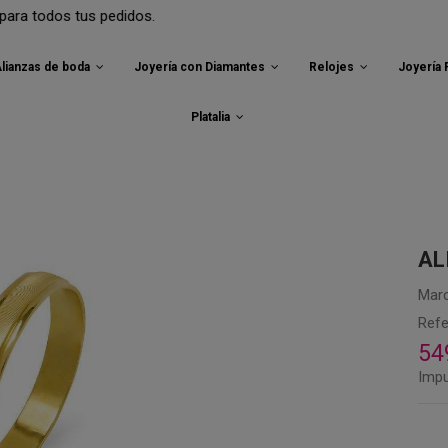
 pedidos.
lianzas de boda
Joyería con Diamantes
Relojes
Joyería
Platalia
AL
Marc
Refe
54
Impu