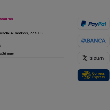
nosotros
rcial 4 Caminos, local B36
3
ya36.com