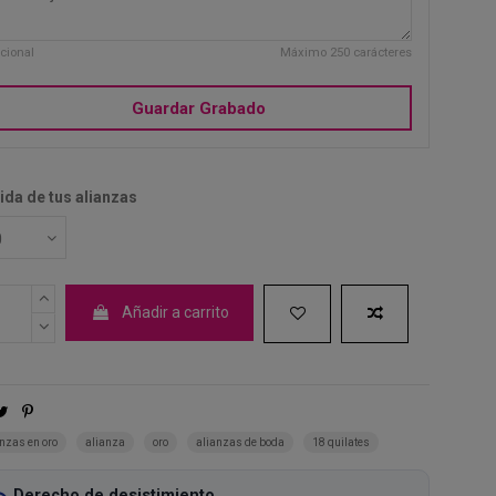
cional
Máximo 250 carácteres
Guardar Grabado
da de tus alianzas
Añadir a carrito
anzas en oro
alianza
oro
alianzas de boda
18 quilates
Derecho de desistimiento