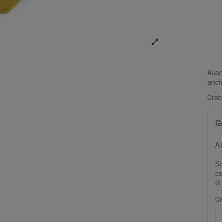
Alia
anch
Grab
G
At
Si
co
el
Gr