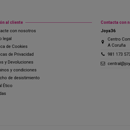
ón al cliente
Contacta con 
acte con nosotros
Joya36
o legal
Centro Come
A Coruña
tica de Cookies
ticas de Privacidad
981 173 57
os y Devoluciones
central@jo
inos y condiciones
cho de desistimiento
l Ético
das