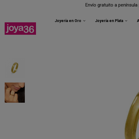
Envío gratuito a península para todos tus
Joyería en Oro
Joyería en Plata
A