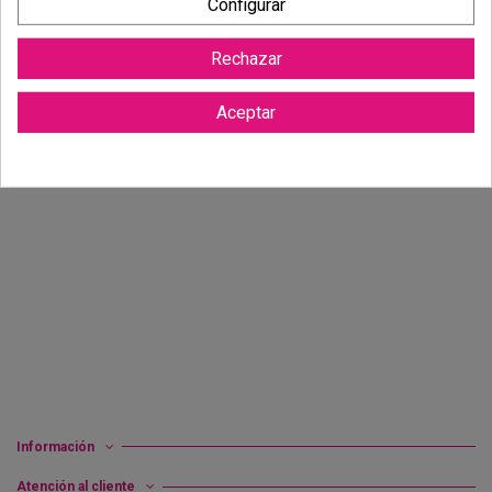
Configurar
Rechazar
PENDIENTES TIPO ARO EN PLATA
PENDIENTES TIPO ARO EN PLATA
DE 1ª LEY
DE 1ª LEY
39,90 €
49,90 €
Aceptar
Añadir a carrito
Añadir a carrito
Información
Atención al cliente