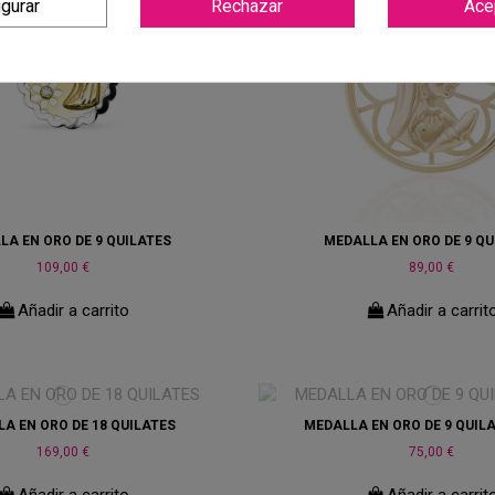
igurar
Rechazar
Ace
LA EN ORO DE 9 QUILATES
MEDALLA EN ORO DE 9 QU
109,00 €
89,00 €
Añadir a carrito
Añadir a carrit
A EN ORO DE 18 QUILATES
MEDALLA EN ORO DE 9 QUIL
169,00 €
75,00 €
Añadir a carrito
Añadir a carrit