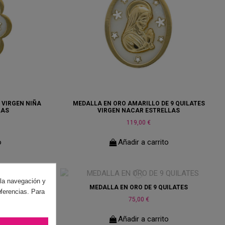
 VIRGEN NIÑA
MEDALLA EN ORO AMARILLO DE 9 QUILATES
LAS
VIRGEN NACAR ESTRELLAS
119,00 €
o
Añadir a carrito
 la navegación y
MEDALLA EN ORO DE 9 QUILATES
eferencias. Para
75,00 €
Añadir a carrito