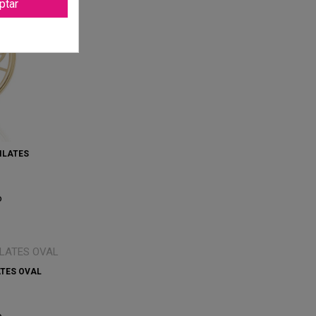
ptar
ILATES
o
ATES OVAL
o