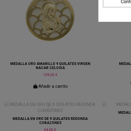
Conf
MEDALLA ORO AMARILLO 9 QUILATES VIRGEN
MEDAL
NACAR CELOSIA
109,00 €
Añadir a carrito
MEDALL
MEDALLA EN ORO DE 9 QUILATES REDONDA
CORAZONES
69,00 €