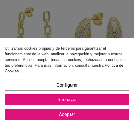
Utilizamos cookies propias y de terceros para garantizar el
funcionamiento de la web, analizar la navegación y mejorar nuestros
servicios. Puedes aceptar todas las cookies, rechazarlas o configurar
PENDIENTES EN PLATA DORADA
PENDIENTES PLATA DORADA
tus preferencias. Para más información, consulta nuestra
Política de
LARGOS CIRCONITAS LAGRIMA
CIRCONITAS LAGRIMA.
Cookies
.
29,90 €
39,90 €
Añadir a carrito
Añadir a carrito
Configurar
Rechazar
Aceptar