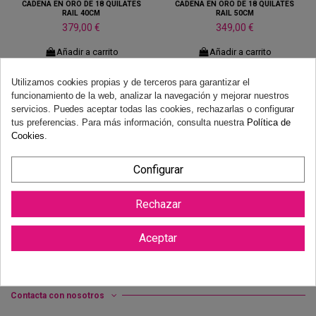
CADENA EN ORO DE 18 QUILATES
CADENA EN ORO DE 18 QUILATES
RAIL 40CM
RAIL 50CM
379,00 €
349,00 €
Añadir a carrito
Añadir a carrito
Utilizamos cookies propias y de terceros para garantizar el
funcionamiento de la web, analizar la navegación y mejorar nuestros
servicios. Puedes aceptar todas las cookies, rechazarlas o configurar
tus preferencias. Para más información, consulta nuestra
Política de
Cookies
.
Configurar
Rechazar
Aceptar
Información
Atención al cliente
Contacta con nosotros