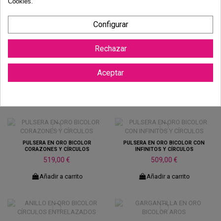
Cookies
.
Añadir a carrito
Añadir a carrito
Configurar
Rechazar
PENDIENTES EN ORO BICOLOR
PULSERA EN ORO BICOLOR AROS
BANDAS
Aceptar
789,00 €
289,00 €
Añadir a carrito
Añadir a carrito
PULSERA EN ORO BICOLOR
PULSERA EN ORO BICOLOR CON
CORAZONES Y CÍRCULOS
INFINITOS Y CÍRCULOS
519,00 €
509,00 €
Añadir a carrito
Añadir a carrito