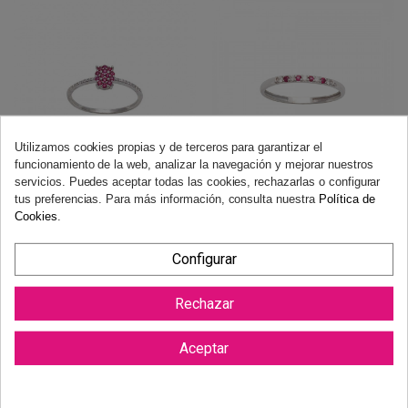
Utilizamos cookies propias y de terceros para garantizar el
funcionamiento de la web, analizar la navegación y mejorar nuestros
servicios. Puedes aceptar todas las cookies, rechazarlas o configurar
ANILLO EN ORO CON RUBÍ Y
ANILLO EN ORO CON DIAMANTES Y
tus preferencias. Para más información, consulta nuestra
Política de
DIAMANTES
RUBÍES
Cookies
.
349,00 €
249,00 €
Añadir a carrito
Añadir a carrito
Configurar
Rechazar
Aceptar