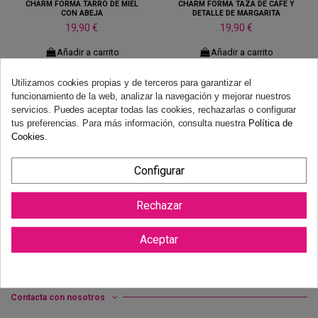
CHARM FORMA TARRO DE MIEL
CHARM FORMA TAZA DE CAFÉ Y
CON ABEJA
DETALLE DE MARGARITA
19,90 €
19,90 €
Añadir a carrito
Añadir a carrito
Utilizamos cookies propias y de terceros para garantizar el
funcionamiento de la web, analizar la navegación y mejorar nuestros
servicios. Puedes aceptar todas las cookies, rechazarlas o configurar
tus preferencias. Para más información, consulta nuestra
Política de
Cookies
.
Configurar
Rechazar
Aceptar
Información
Atención al cliente
Contacta con nosotros