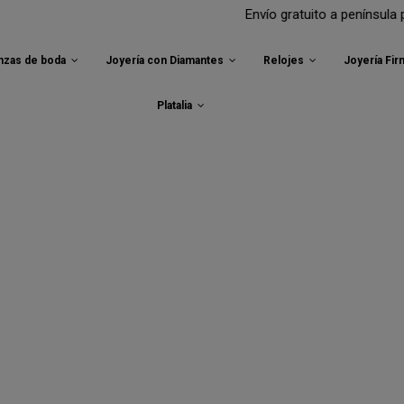
Envío gratuito a península para t
anzas de boda
Joyería con Diamantes
Relojes
Joyería Fi
Platalia