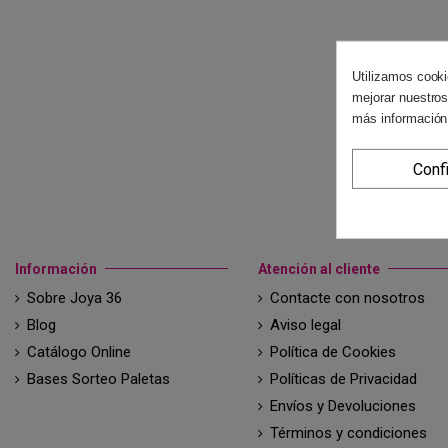
Utilizamos cooki
mejorar nuestros
más información
Conf
Información
Atención al cliente
Sobre Joya 36
Contacte con nosotros
Blog
Aviso legal
Catálogo Online
Política de Cookies
Bases Sorteo Paletas
Políticas de Privacidad
Envíos y Devoluciones
Términos y condiciones